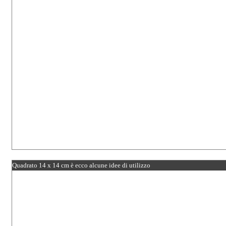
Quadrato 14 x 14 cm è ecco alcune idee di utilizzo