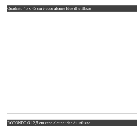
Quadrato 45 x 45 cm è ecco alcune idee di utilizzo
ROTONDO Ø 12,5 cm ecco alcune idee di utilizzo