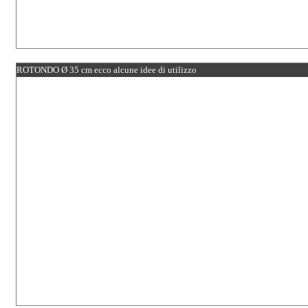
ROTONDO Ø 35 cm ecco alcune idee di utilizzo