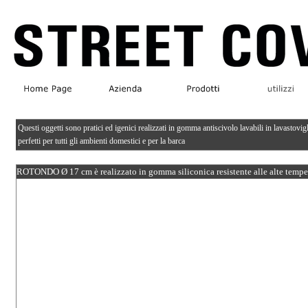
Questi oggetti sono pratici ed igenici realizzati in gomma antiscivolo lavabili in lavastovig
perfetti per tutti gli ambienti domestici e per la barca
ROTONDO Ø 17 cm è realizzato in gomma siliconica resistente alle alte temper